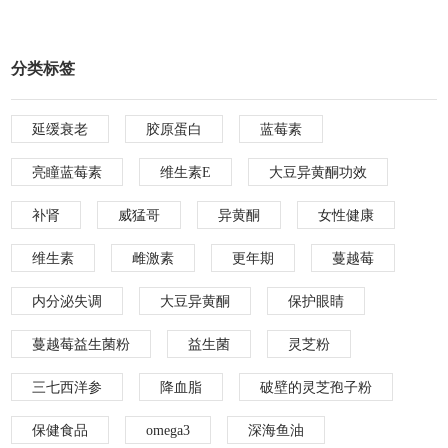
分类标签
延缓衰老
胶原蛋白
蓝莓素
亮瞳蓝莓素
维生素E
大豆异黄酮功效
补肾
威猛哥
异黄酮
女性健康
维生素
雌激素
更年期
蔓越莓
内分泌失调
大豆异黄酮
保护眼睛
蔓越莓益生菌粉
益生菌
灵芝粉
三七西洋参
降血脂
破壁的灵芝孢子粉
保健食品
omega3
深海鱼油