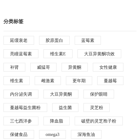
分类标签
延缓衰老
胶原蛋白
蓝莓素
亮瞳蓝莓素
维生素E
大豆异黄酮功效
补肾
威猛哥
异黄酮
女性健康
维生素
雌激素
更年期
蔓越莓
内分泌失调
大豆异黄酮
保护眼睛
蔓越莓益生菌粉
益生菌
灵芝粉
三七西洋参
降血脂
破壁的灵芝孢子粉
保健食品
omega3
深海鱼油