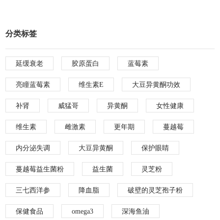
分类标签
延缓衰老
胶原蛋白
蓝莓素
亮瞳蓝莓素
维生素E
大豆异黄酮功效
补肾
威猛哥
异黄酮
女性健康
维生素
雌激素
更年期
蔓越莓
内分泌失调
大豆异黄酮
保护眼睛
蔓越莓益生菌粉
益生菌
灵芝粉
三七西洋参
降血脂
破壁的灵芝孢子粉
保健食品
omega3
深海鱼油