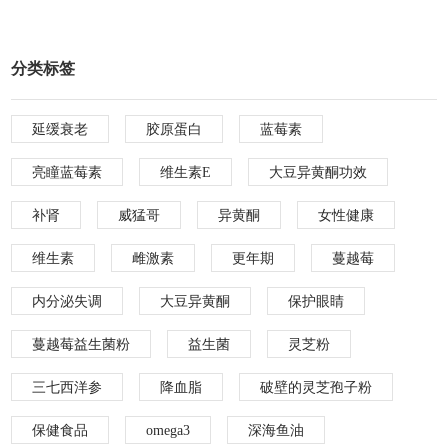
分类标签
延缓衰老
胶原蛋白
蓝莓素
亮瞳蓝莓素
维生素E
大豆异黄酮功效
补肾
威猛哥
异黄酮
女性健康
维生素
雌激素
更年期
蔓越莓
内分泌失调
大豆异黄酮
保护眼睛
蔓越莓益生菌粉
益生菌
灵芝粉
三七西洋参
降血脂
破壁的灵芝孢子粉
保健食品
omega3
深海鱼油