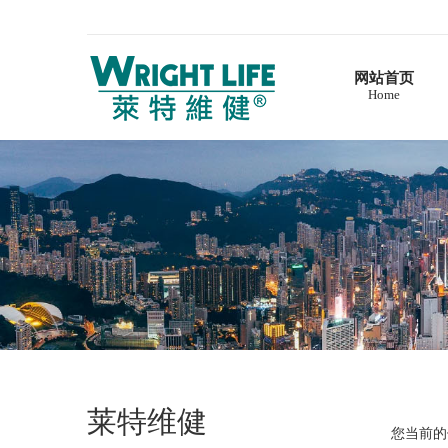
网站首页
Home
首页
莱特维健
企业简介
品牌故事
产品介绍
维生素系列
深海鱼油系列
DHA藻油系列
辅酶Q10系列
营养补充剂系列
西洋参系列
莱特维健
灵芝及孢子粉系列
您当前的
健康资讯