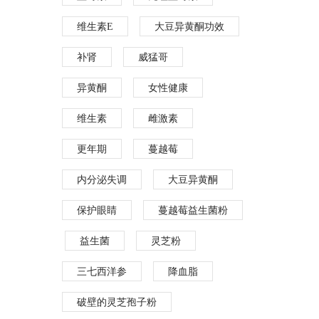
维生素E
大豆异黄酮功效
补肾
威猛哥
异黄酮
女性健康
维生素
雌激素
更年期
蔓越莓
内分泌失调
大豆异黄酮
保护眼睛
蔓越莓益生菌粉
益生菌
灵芝粉
三七西洋参
降血脂
破壁的灵芝孢子粉