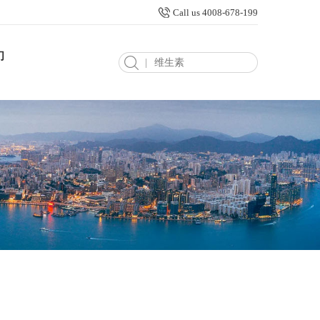
Call us 4008-678-199
们
|