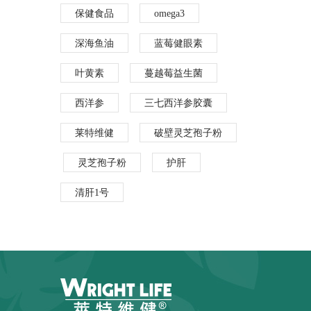
保健食品
omega3
深海鱼油
蓝莓健眼素
叶黄素
蔓越莓益生菌
西洋参
三七西洋参胶囊
莱特维健
破壁灵芝孢子粉
灵芝孢子粉
护肝
清肝1号