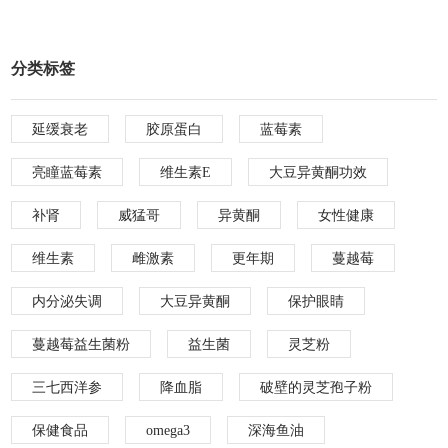
分类标签
延缓衰老
胶原蛋白
蓝莓素
亮瞳蓝莓素
维生素E
大豆异黄酮功效
补肾
威猛哥
异黄酮
女性健康
维生素
雌激素
更年期
蔓越莓
内分泌失调
大豆异黄酮
保护眼睛
蔓越莓益生菌粉
益生菌
灵芝粉
三七西洋参
降血脂
破壁的灵芝孢子粉
保健食品
omega3
深海鱼油