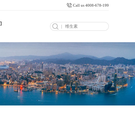
Call us 4008-678-199
们
|