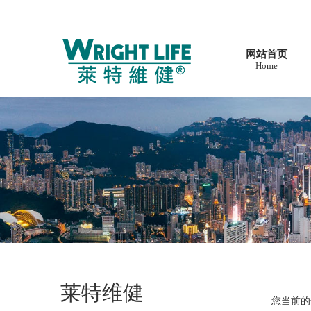
网站首页
Home
首页
莱特维健
企业简介
品牌故事
产品介绍
维生素系列
深海鱼油系列
DHA藻油系列
辅酶Q10系列
营养补充剂系列
西洋参系列
莱特维健
灵芝及孢子粉系列
您当前的
健康资讯