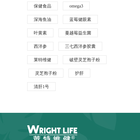
保健食品
omega3
深海鱼油
蓝莓健眼素
叶黄素
蔓越莓益生菌
西洋参
三七西洋参胶囊
莱特维健
破壁灵芝孢子粉
灵芝孢子粉
护肝
清肝1号