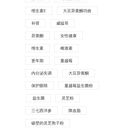
维生素E
大豆异黄酮功效
补肾
威猛哥
异黄酮
女性健康
维生素
雌激素
更年期
蔓越莓
内分泌失调
大豆异黄酮
保护眼睛
蔓越莓益生菌粉
益生菌
灵芝粉
三七西洋参
降血脂
破壁的灵芝孢子粉