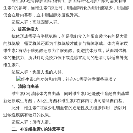
维生素C还有降胆固醇的作用。胆固醇转化为胆汁酸时需要有维
生素C的参与，当维生素C缺乏时，胆固醇转化为胆汁酸减少，胆固醇
便会在肝内蓄积，血中胆固醇浓度也升高。
适应人群：高胆固醇人群。
3、提高免疫力
抗体形成需要有半胱氨酸，但是我们食入的蛋白质含有的是大量
的胱氨酸，需要将其还原为半胱氨酸才能参与抗体形成。体内高浓度
维生素C有助于胱氨酸还原为半胱氨酸。促进抗体形成，从而增强机
体的抵抗力。所以针对免疫力低下或是感冒期间的患者可以适当补充
维生素C。
适应人群：免疫力差的人群。
4、清除自由基
维生素C可清除体内自由基，同时维生素C还能使生育酚自由基重
新还原成生育酚，因此生育酚和维生素C在体内可协同清除自由基。
此外，维生素C可减少毛细血管的通透性及抗组胺作用，所以对
过敏性疾病有较好的效果。
适应人群：所有人群。
二、补充维生素C的注意事项